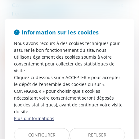
Covid-19 : aménagement temporaire des
lieux de restauration
24/02/2021
Un décret est venu aménager
Information sur les cookies
temporairement les dispositions du code
du travail relatives aux locaux de
Nous avons recours à des cookies techniques pour
restauration...
assurer le bon fonctionnement du site, nous
utilisons également des cookies soumis à votre
Lire la suite
consentement pour collecter des statistiques de
visite.
Cliquez ci-dessous sur « ACCEPTER » pour accepter
le dépôt de l'ensemble des cookies ou sur «
CONFIGURER » pour choisir quels cookies
nécessitant votre consentement seront déposés
(cookies statistiques), avant de continuer votre visite
du site.
Plus d'informations
CONFIGURER
REFUSER