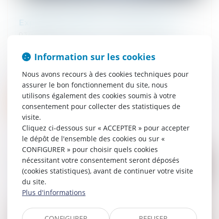
Expertise médicale : à quoi sert-elle ?
03/03/2025
En cas d’accident ou de dommage
corporel, il est souvent nécessaire de
Information sur les cookies
procéder à une expertise médicale pour
Nous avons recours à des cookies techniques pour
évaluer précisément les préjudices subis.
assurer le bon fonctionnement du site, nous
Elle...
utilisons également des cookies soumis à votre
Lire la suite
consentement pour collecter des statistiques de
visite.
Cliquez ci-dessous sur « ACCEPTER » pour accepter
le dépôt de l'ensemble des cookies ou sur «
CONFIGURER » pour choisir quels cookies
nécessitant votre consentement seront déposés
(cookies statistiques), avant de continuer votre visite
du site.
Plus d'informations
CONFIGURER
REFUSER