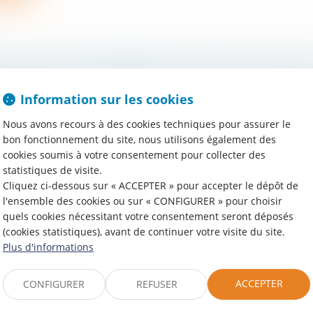
ls cas la responsabilité de l’assureur peut-elle
024
Information sur les cookies
ptembre 2024, la Cour de cassation s’est prononcée 
de produits à la vente, en raison d’une alerte sanitai
Nous avons recours à des cookies techniques pour assurer le
bon fonctionnement du site, nous utilisons également des
suite
cookies soumis à votre consentement pour collecter des
statistiques de visite.
Cliquez ci-dessous sur « ACCEPTER » pour accepter le dépôt de
l'ensemble des cookies ou sur « CONFIGURER » pour choisir
quels cookies nécessitant votre consentement seront déposés
de la clause contractuelle visant à reporter au
(cookies statistiques), avant de continuer votre visite du site.
on de l'accident sur l'employeur
Plus d'informations
024
 d’un accident alors qu'ils effectuaient une ronde 
ACCEPTER
CONFIGURER
REFUSER
u bénéfice d’une société qui avait mandaté les serv