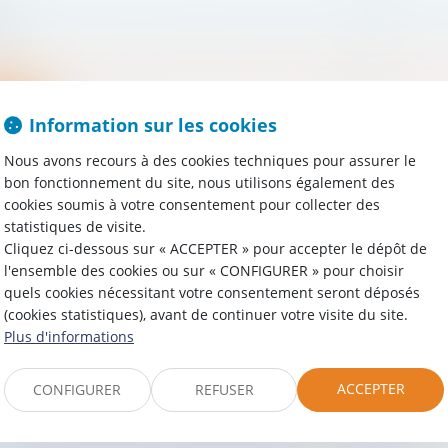
nce, pouvoir et sanction de l’AMF : rappel de la
025
èce, une société a fait l’objet d’une enquête menée
hés financiers (AMF), suivie d’une condamnation 
suite
Information sur les cookies
Nous avons recours à des cookies techniques pour assurer le
bon fonctionnement du site, nous utilisons également des
cookies soumis à votre consentement pour collecter des
statistiques de visite.
r les conditions de recours en cas de sinistre e
Cliquez ci-dessous sur « ACCEPTER » pour accepter le dépôt de
025
l'ensemble des cookies ou sur « CONFIGURER » pour choisir
tant d’un fonds de commerce avait subi un incendi
quels cookies nécessitant votre consentement seront déposés
prévalu des dispositions de l’article L.113-8 du Code
(cookies statistiques), avant de continuer votre visite du site.
suite
Plus d'informations
ACCEPTER
CONFIGURER
REFUSER