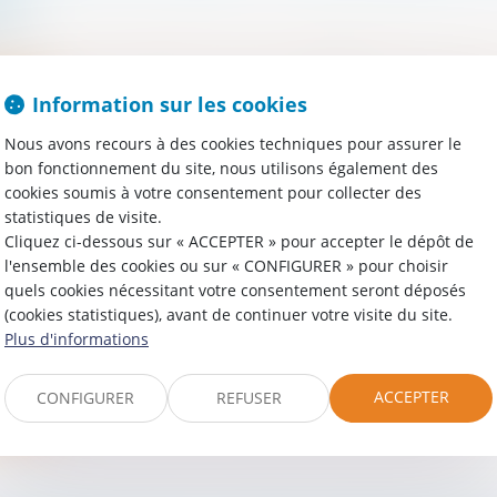
022
ition d’un immeuble collectif d’habitation contre
roportionnée dès lors que l’immeuble est dans l’espr
Information sur les cookies
suite
Nous avons recours à des cookies techniques pour assurer le
bon fonctionnement du site, nous utilisons également des
cookies soumis à votre consentement pour collecter des
statistiques de visite.
Cliquez ci-dessous sur « ACCEPTER » pour accepter le dépôt de
protection du pouvoir d'achat : mesures pour con
l'ensemble des cookies ou sur « CONFIGURER » pour choisir
ciaux
quels cookies nécessitant votre consentement seront déposés
022
(cookies statistiques), avant de continuer votre visite du site.
 pouvoir d’achat » comporte diverses mesures fiscal
Plus d'informations
 le niveau de vie des Français, compte tenu du cont
ACCEPTER
CONFIGURER
REFUSER
suite