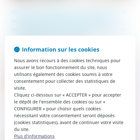
Obligation d’information et de conseil : le
vendeur doit prendre en compte les
caractéristiques des matériaux vendus et
les conditions de transport
17/07/2024
Information sur les cookies
Dans le cadre d’un contrat de vente, le
vendeur professionnel est investi d’une
Nous avons recours à des cookies techniques pour
obligation d’information et de conseil.
assurer le bon fonctionnement du site, nous
Ainsi, en vertu de l’article L.421-3...
utilisons également des cookies soumis à votre
consentement pour collecter des statistiques de
Lire la suite
visite.
Cliquez ci-dessous sur « ACCEPTER » pour accepter
le dépôt de l'ensemble des cookies ou sur «
CONFIGURER » pour choisir quels cookies
nécessitant votre consentement seront déposés
(cookies statistiques), avant de continuer votre visite
du site.
Plus d'informations