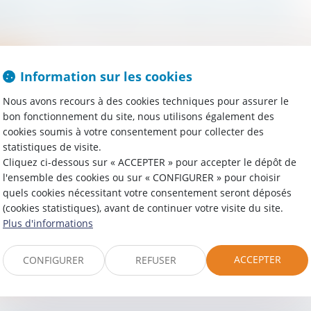
ination internationale en matière de retraites
021
 la continuité des droits des personnes ayant trava
 leur carrière soit garantie d'un pays à l'autre, une
Information sur les cookies
suite
Nous avons recours à des cookies techniques pour assurer le
bon fonctionnement du site, nous utilisons également des
cookies soumis à votre consentement pour collecter des
statistiques de visite.
ontreparties pour le salarié travaillant illégal
Cliquez ci-dessous sur « ACCEPTER » pour accepter le dépôt de
réparation du préjudice subi
l'ensemble des cookies ou sur « CONFIGURER » pour choisir
quels cookies nécessitant votre consentement seront déposés
021
(cookies statistiques), avant de continuer votre visite du site.
ié travaillant habituellement le dimanche ne peut 
Plus d'informations
onnelles accordées pour travail dominical occasionn
suite
ACCEPTER
CONFIGURER
REFUSER