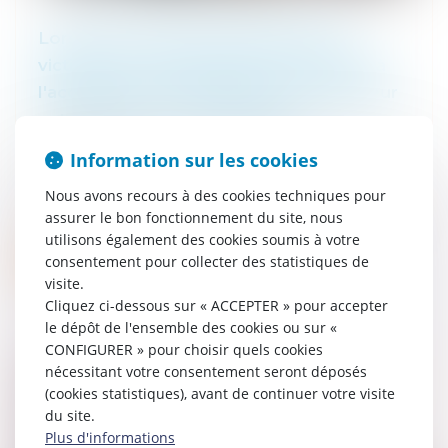
Lorsque la faute inexcusable d'une
victime non conductrice est exclusive à
l'accident de la circulation, le conducteur
est exonéré de responsabilité
01/05/2019
Information sur les cookies
Ces deux décisions permettent de
préciser les conditions de mise en œuvre
Nous avons recours à des cookies techniques pour
de la loi n° 85-677 du 5 juillet 1985, ayant
assurer le bon fonctionnement du site, nous
instauré un régime spécial de responsa...
utilisons également des cookies soumis à votre
consentement pour collecter des statistiques de
Lire la suite
visite.
Cliquez ci-dessous sur « ACCEPTER » pour accepter
le dépôt de l'ensemble des cookies ou sur «
CONFIGURER » pour choisir quels cookies
nécessitant votre consentement seront déposés
(cookies statistiques), avant de continuer votre visite
du site.
Plus d'informations