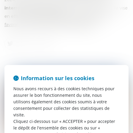
interrompu les discussions
de cette proposition. Elle vise
en effet à
rendre la fiscalité de ces locations moins
favorable et renforcer les pouvoirs du maire.
Information sur les cookies
Nous avons recours à des cookies techniques pour
assurer le bon fonctionnement du site, nous
utilisons également des cookies soumis à votre
consentement pour collecter des statistiques de
visite.
Cliquez ci-dessous sur « ACCEPTER » pour accepter
le dépôt de l'ensemble des cookies ou sur «