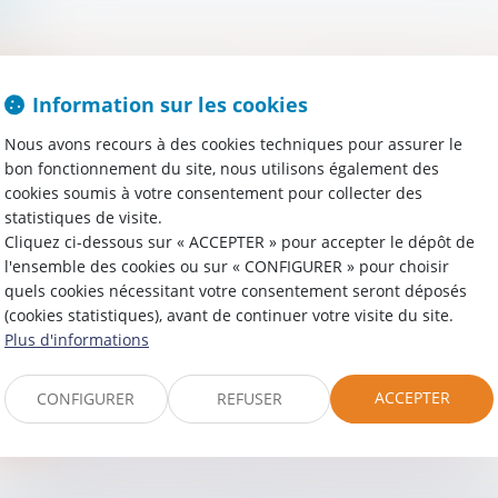
018
recteurs de service sont mis en examen pour comp
ont contribué à l'efficacité, pour l'ensemble du grou
Information sur les cookies
suite
Nous avons recours à des cookies techniques pour assurer le
bon fonctionnement du site, nous utilisons également des
cookies soumis à votre consentement pour collecter des
statistiques de visite.
Cliquez ci-dessous sur « ACCEPTER » pour accepter le dépôt de
stration de l'application du Code des assurances
l'ensemble des cookies ou sur « CONFIGURER » pour choisir
ur
quels cookies nécessitant votre consentement seront déposés
018
(cookies statistiques), avant de continuer votre visite du site.
ur automobile d’une conductrice qui a percuté un s
Plus d'informations
it sous l’empire d'un état alcoolique, invoque la nul
ACCEPTER
CONFIGURER
REFUSER
suite