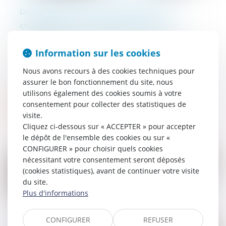
Remboursement des frais pour un
changement de résidence imposé
05/06/2019
Dans certaines situations, vous devez
Information sur les cookies
prendre en charge les frais qu'expose
votre salarié pour son activité
Nous avons recours à des cookies techniques pour
professionnelle. Parfois, c'est la
assurer le bon fonctionnement du site, nous
convention col...
utilisons également des cookies soumis à votre
consentement pour collecter des statistiques de
Lire la suite
visite.
Cliquez ci-dessous sur « ACCEPTER » pour accepter
le dépôt de l'ensemble des cookies ou sur «
CONFIGURER » pour choisir quels cookies
nécessitant votre consentement seront déposés
(cookies statistiques), avant de continuer votre visite
du site.
Plus d'informations
CONFIGURER
REFUSER