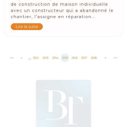
de construction de maison individuelle
avec un constructeur qui a abandonné le
chantier, l’assigne en réparation...
Lire la suite
...
<<
<
292
293
294
295
296
297
298
>
>>