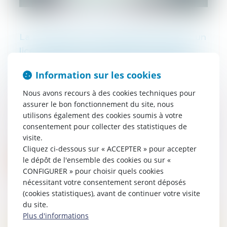
La conclusion d'une transaction suite à un
licenciement économique fait obstacle
aux demandes postérieures du salarié en
Information sur les cookies
vertu de l'autorité de la chose jugée
24/04/2019
Nous avons recours à des cookies techniques pour
Sont irrecevables les demandes du
assurer le bon fonctionnement du site, nous
salarié au titre du non-respect par
utilisons également des cookies soumis à votre
l'employeur de ses obligations découlant
consentement pour collecter des statistiques de
du plan de sauvegarde de l'emploi dès
visite.
lors qu'...
Cliquez ci-dessous sur « ACCEPTER » pour accepter
le dépôt de l'ensemble des cookies ou sur «
Lire la suite
CONFIGURER » pour choisir quels cookies
nécessitant votre consentement seront déposés
(cookies statistiques), avant de continuer votre visite
du site.
Plus d'informations