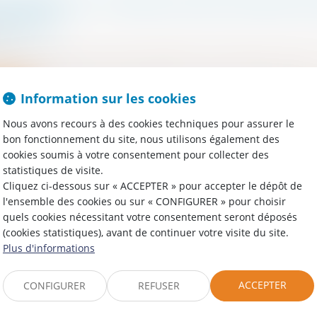
de délivrance : le vendeur ne peut s'exonérer d
e prévoit
019
e vente d’une maison d’habitation stipule que la 
’assainissement mais que celui-ci ne fait l’objet d’
Information sur les cookies
suite
Nous avons recours à des cookies techniques pour assurer le
bon fonctionnement du site, nous utilisons également des
cookies soumis à votre consentement pour collecter des
statistiques de visite.
et de septembre 2019 harmonise les exigences 
Cliquez ci-dessous sur « ACCEPTER » pour accepter le dépôt de
x produits destinés aux consommateurs
l'ensemble des cookies ou sur « CONFIGURER » pour choisir
quels cookies nécessitant votre consentement seront déposés
019
(cookies statistiques), avant de continuer votre visite du site.
tions de forme et harmonisation de rédaction de d
Plus d'informations
 de produits destinés aux consommateurs...
suite
ACCEPTER
CONFIGURER
REFUSER