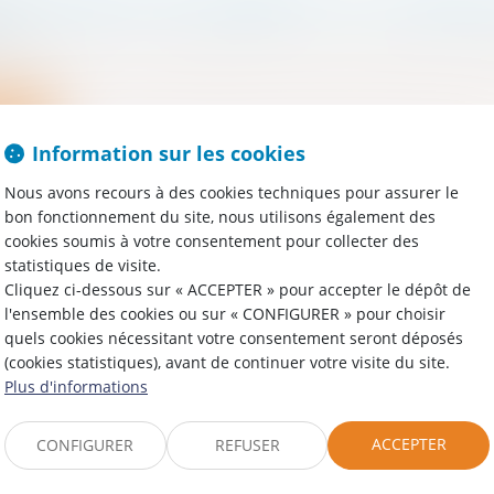
 de travail et CDD requalifié en CDI : annulation
019
n salarié est en arrêt de travail à la suite d’un acci
otection contre la rupture du contrat. Toutefois lor
suite
Information sur les cookies
Nous avons recours à des cookies techniques pour assurer le
bon fonctionnement du site, nous utilisons également des
cookies soumis à votre consentement pour collecter des
andement de payer en matière de loyers impayé
statistiques de visite.
 obligatoires sous peine d'être frappé de nullit
Cliquez ci-dessous sur « ACCEPTER » pour accepter le dépôt de
019
l'ensemble des cookies ou sur « CONFIGURER » pour choisir
tre en œuvre la clause résolutoire d’un bail d’hab
quels cookies nécessitant votre consentement seront déposés
 il faut, au préalable, adresser au locataire un c
(cookies statistiques), avant de continuer votre visite du site.
Plus d'informations
suite
ACCEPTER
CONFIGURER
REFUSER