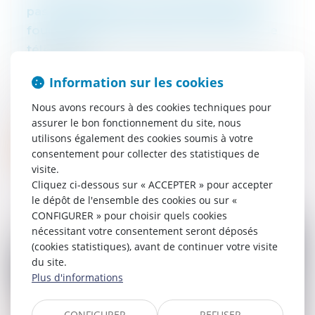
pas d'obligation pré-contractuelle de
fournir au consommateur un numéro de
téléphone
22/08/2019
Information sur les cookies
La société Amazon EU propose la vente
de divers produits, exclusivement par le
Nous avons recours à des cookies techniques pour
biais d’un site Internet, notamment, en
assurer le bon fonctionnement du site, nous
Allemagne, via le site www.amazon.de....
utilisons également des cookies soumis à votre
Lire la suite
consentement pour collecter des statistiques de
visite.
Cliquez ci-dessous sur « ACCEPTER » pour accepter
le dépôt de l'ensemble des cookies ou sur «
CONFIGURER » pour choisir quels cookies
nécessitant votre consentement seront déposés
(cookies statistiques), avant de continuer votre visite
du site.
Plus d'informations
CONFIGURER
REFUSER