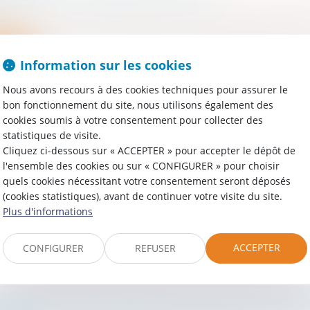
 rapport d’activité de l’année 2018, la Direction 
mmation et de la répression des fraudes (DGCCRF) r
suite
Information sur les cookies
Nous avons recours à des cookies techniques pour assurer le
bon fonctionnement du site, nous utilisons également des
cookies soumis à votre consentement pour collecter des
e possession de l'immeuble anticipée : le maître
statistiques de visite.
Cliquez ci-dessous sur « ACCEPTER » pour accepter le dépôt de
re à des pénalités de retard
l'ensemble des cookies ou sur « CONFIGURER » pour choisir
019
quels cookies nécessitant votre consentement seront déposés
res de l'ouvrage qui ont pris possession de l'imme
(cookies statistiques), avant de continuer votre visite du site.
teur avant la date du délai contractuel de livraison
Plus d'informations
suite
ACCEPTER
CONFIGURER
REFUSER