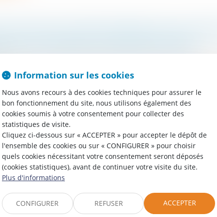
l’état des lieux établi unilatéralement par le ba
 de reconnaissance de désordres locatifs
023
de la loi du 6 juillet 1989 tendant à améliorer les r
Information sur les cookies
n a rappelé le 16 novembre dernier, qu'un état des l
Nous avons recours à des cookies techniques pour assurer le
suite
bon fonctionnement du site, nous utilisons également des
cookies soumis à votre consentement pour collecter des
statistiques de visite.
Cliquez ci-dessous sur « ACCEPTER » pour accepter le dépôt de
l'ensemble des cookies ou sur « CONFIGURER » pour choisir
tion des droits à congés payés du salarié malad
quels cookies nécessitant votre consentement seront déposés
(cookies statistiques), avant de continuer votre visite du site.
utionnel
Plus d'informations
023
de cassation renvoie devant le Conseil constituti
ition des droits à congés payés d’un salarié en arrêt 
ACCEPTER
CONFIGURER
REFUSER