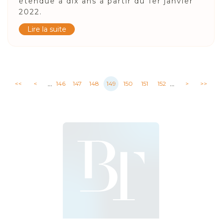
étendue à dix ans à partir du 1er janvier
2022.
Lire la suite
...
...
<<
<
146
147
148
149
150
151
152
>
>>