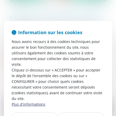
L’assurance des catastrophes naturelles
13/10/2020
Comment sont garantis les dommages
Information sur les cookies
provoqués par une catastrophe naturelle
(tremblement de terre, inondation,
Nous avons recours à des cookies techniques pour
sécheresse, submersion marine...) ? Si
assurer le bon fonctionnement du site, nous
votre ha...
utilisons également des cookies soumis à votre
consentement pour collecter des statistiques de
Lire la suite
visite.
Cliquez ci-dessous sur « ACCEPTER » pour accepter
le dépôt de l'ensemble des cookies ou sur «
CONFIGURER » pour choisir quels cookies
nécessitant votre consentement seront déposés
(cookies statistiques), avant de continuer votre visite
du site.
Plus d'informations