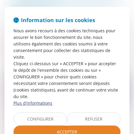
délai raisonnable
21/04/2021
Information sur les cookies
Un délai de 6 mois entre le licenciement
d’une directrice d’association absente de
Nous avons recours à des cookies techniques pour
manière prolongée pour maladie et son
assurer le bon fonctionnement du site, nous
remplacement définitif est raisonnab...
utilisons également des cookies soumis à votre
Lire la suite
consentement pour collecter des statistiques de
visite.
Cliquez ci-dessous sur « ACCEPTER » pour accepter
le dépôt de l'ensemble des cookies ou sur «
CONFIGURER » pour choisir quels cookies
nécessitant votre consentement seront déposés
(cookies statistiques), avant de continuer votre visite
du site.
Plus d'informations
CONFIGURER
REFUSER
ACCEPTER