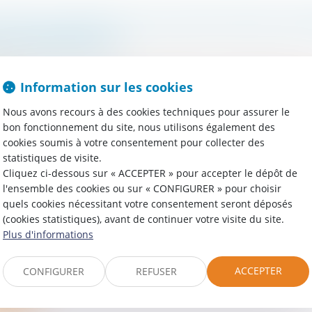
 CJUE un contrat conclu au sein d’une foire com
hors établissement
020
de justice de l’Union européenne vient de juger q
Information sur les cookies
onnel et un consommateur dans un stand tenu par 
Nous avons recours à des cookies techniques pour assurer le
suite
bon fonctionnement du site, nous utilisons également des
cookies soumis à votre consentement pour collecter des
statistiques de visite.
Cliquez ci-dessous sur « ACCEPTER » pour accepter le dépôt de
l'ensemble des cookies ou sur « CONFIGURER » pour choisir
ement des cotisations et contributions sociales
quels cookies nécessitant votre consentement seront déposés
t contrôlé
(cookies statistiques), avant de continuer votre visite du site.
Plus d'informations
020
ion au JO d'un arrêté fixant le modèle de la charte
es en charge du recouvrement des cotisations et c
ACCEPTER
CONFIGURER
REFUSER
suite