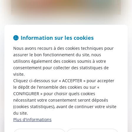
Assurance emprunteur : l'adhérent qui
Information sur les cookies
invoque un manquement au devoir de
conseil n'a pas à apporter la preuve de la
Nous avons recours à des cookies techniques pour
assurer le bon fonctionnement du site, nous
chance perdue
utilisons également des cookies soumis à votre
15/11/2022
consentement pour collecter des statistiques de
L'arrêt rendu par la Cour de cassation, le
visite.
15 septembre 2022, (pourvoi n°21-13.670)
Cliquez ci-dessous sur « ACCEPTER » pour accepter
permet de s'interroger sur la preuve du
le dépôt de l'ensemble des cookies ou sur «
préjudice découlant d'un manqueme...
CONFIGURER » pour choisir quels cookies
Lire la suite
nécessitant votre consentement seront déposés
(cookies statistiques), avant de continuer votre visite
du site.
Plus d'informations