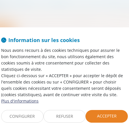
ion intégrale d'un préjudice et choix du barème 
019
 d’un séjour dans un hôtel Vista Palace (en Langue
 coincé sur le balcon de sa chambre, en raison d’u
suite
Information sur les cookies
Nous avons recours à des cookies techniques pour assurer le
bon fonctionnement du site, nous utilisons également des
cookies soumis à votre consentement pour collecter des
de délivrance : le vendeur ne peut s'exonérer d
statistiques de visite.
e prévoit
Cliquez ci-dessous sur « ACCEPTER » pour accepter le dépôt de
019
l'ensemble des cookies ou sur « CONFIGURER » pour choisir
e vente d’une maison d’habitation stipule que la 
quels cookies nécessitant votre consentement seront déposés
’assainissement mais que celui-ci ne fait l’objet d’
(cookies statistiques), avant de continuer votre visite du site.
Plus d'informations
suite
ACCEPTER
CONFIGURER
REFUSER