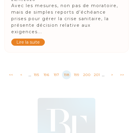
Avec les mesures, non pas de moratoire,
mais de simples reports d’échéance
prises pour gérer la crise sanitaire, la
présente décision relative aux
exigences...
Lire la suite
...
...
<<
<
195
196
197
198
199
200
201
>
>>