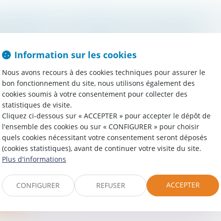
 d’appel de Paris demande à l’AMF de réexamine
 de Vivendi : voir la décision du 22 avril 2025
025
Information sur les cookies
cadre du litige entre Vivendi et l'un de ses actionn
d, la Cour d'appel de Paris a rendu un arrêt mardi 
Nous avons recours à des cookies techniques pour assurer le
suite
bon fonctionnement du site, nous utilisons également des
cookies soumis à votre consentement pour collecter des
statistiques de visite.
Cliquez ci-dessous sur « ACCEPTER » pour accepter le dépôt de
l'ensemble des cookies ou sur « CONFIGURER » pour choisir
quels cookies nécessitant votre consentement seront déposés
iété : pas de présomption automatique sans vice
(cookies statistiques), avant de continuer votre visite du site.
025
Plus d'informations
icat des copropriétaires ne peut être condamné 
 parties communes que si un vice de construction o
ACCEPTER
CONFIGURER
REFUSER
suite