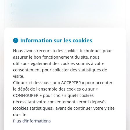
l'expérimentation lancée, une centaine
d'artisans candidats
20/05/2021
LANCEMENT. Les dossiers ont
commencé à affluer pour profiter de
l'expérimentation du RGE chantier par
Information sur les cookies
chantier, aussi qualifiée de qualification
Nous avons recours à des cookies techniques pour
chantier...
assurer le bon fonctionnement du site, nous
Lire la suite
utilisons également des cookies soumis à votre
consentement pour collecter des statistiques de
visite.
Cliquez ci-dessous sur « ACCEPTER » pour accepter
le dépôt de l'ensemble des cookies ou sur «
CONFIGURER » pour choisir quels cookies
nécessitant votre consentement seront déposés
(cookies statistiques), avant de continuer votre visite
du site.
Plus d'informations