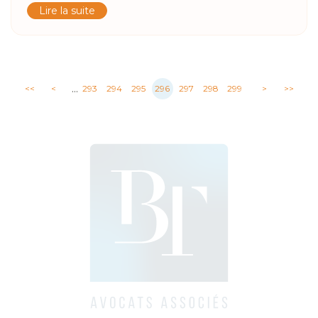
Lire la suite
...
<<
<
293
294
295
296
297
298
299
>
>>