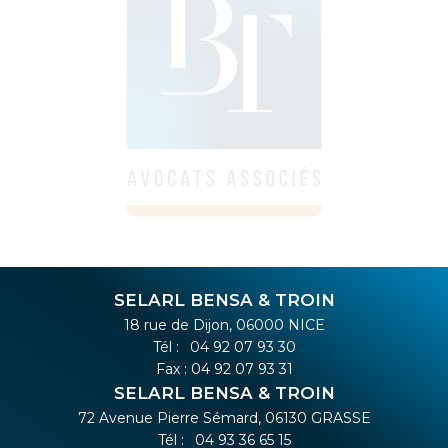
SELARL BENSA & TROIN
18 rue de Dijon, 06000 NICE
Tél :
04 92 07 93 30
Fax : 04 92 07 93 31
SELARL BENSA & TROIN
72 Avenue Pierre Sémard, 06130 GRASSE
Tél :
04 93 36 65 15