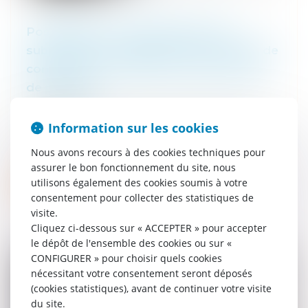
Possibilité pour l’administration de
subordonner la délivrance d'un permis de
construire à la création d'une servitude
de passage
17/06/2020
L'administration peut subordonner la
Information sur les cookies
délivrance d'un permis de construire à la
création d'une servitude de passage.
Nous avons recours à des cookies techniques pour
Ainsi statue le Conseil d’Etat dans un a...
assurer le bon fonctionnement du site, nous
utilisons également des cookies soumis à votre
Lire la suite
consentement pour collecter des statistiques de
visite.
Cliquez ci-dessous sur « ACCEPTER » pour accepter
le dépôt de l'ensemble des cookies ou sur «
CONFIGURER » pour choisir quels cookies
nécessitant votre consentement seront déposés
(cookies statistiques), avant de continuer votre visite
du site.