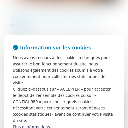
Quitter son logement : attention au
préavis !
04/12/2024
Mettre fin à un bail d’habitation c’est
possible, mais le locataire qui souhaite
Information sur les cookies
quitter son logement doit respecter des
règles strictes, à commencer par le...
Nous avons recours à des cookies techniques pour
assurer le bon fonctionnement du site, nous
Lire la suite
utilisons également des cookies soumis à votre
consentement pour collecter des statistiques de
visite.
Cliquez ci-dessous sur « ACCEPTER » pour accepter
le dépôt de l'ensemble des cookies ou sur «
CONFIGURER » pour choisir quels cookies
nécessitant votre consentement seront déposés
(cookies statistiques), avant de continuer votre visite
du site.
Plus d'informations