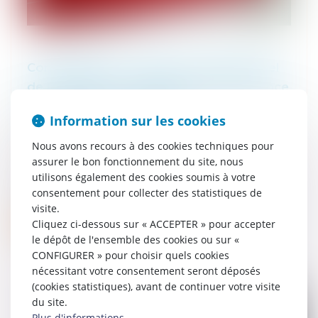
Contestation du caractère professionnel
de la maladie : évolution de jurisprudence
concernant la prescription
Information sur les cookies
10/03/2021
Après avoir vainement saisi la
Nous avons recours à des cookies techniques pour
commission de recours amiable d’une
assurer le bon fonctionnement du site, nous
caisse d’une contestation de
utilisons également des cookies soumis à votre
l’opposabilité de la décision de prendre
consentement pour collecter des statistiques de
en charge, au titre...
visite.
Cliquez ci-dessous sur « ACCEPTER » pour accepter
Lire la suite
le dépôt de l'ensemble des cookies ou sur «
CONFIGURER » pour choisir quels cookies
nécessitant votre consentement seront déposés
(cookies statistiques), avant de continuer votre visite
du site.
Plus d'informations