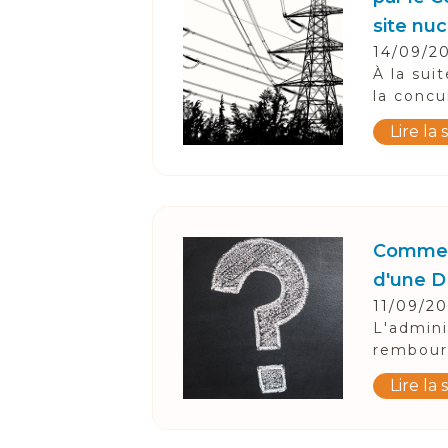
site nu
14/09/2
Suivez-Nous
À la sui
la concu
Lire la 
Comment
d'une D
11/09/2
L'admini
rembours
Lire la 