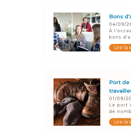
Bons d'a
04/09/2
À l’occa
bons d’a
Lire la 
Port de 
travaill
01/09/2
Le port 
de nombr
Lire la 