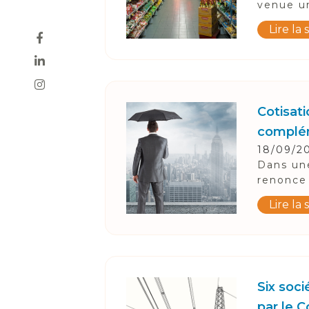
venue un
Lire la 
Cotisati
complém
18/09/2
Dans une
renonce 
Lire la 
Six soc
par le C