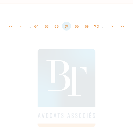
...
...
<<
<
64
65
66
67
68
69
70
>
>>