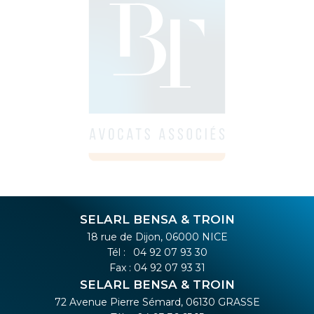
SELARL BENSA & TROIN
18 rue de Dijon, 06000 NICE
Tél :
04 92 07 93 30
Fax : 04 92 07 93 31
SELARL BENSA & TROIN
72 Avenue Pierre Sémard, 06130 GRASSE