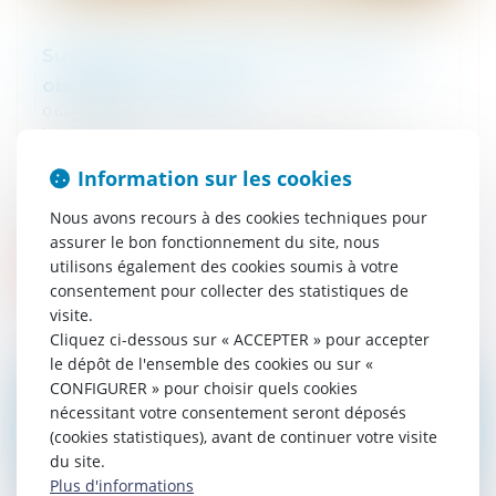
Suspension de la clause résolutoire et
obligation du preneur
06/08/2024
La Cour de cassation a rappelé le 11
juillet dernier qu’en application de
Information sur les cookies
l'article L 145-41 du Code de commerce,
et conformément à sa jurisprudence
Nous avons recours à des cookies techniques pour
antérieu...
assurer le bon fonctionnement du site, nous
utilisons également des cookies soumis à votre
Lire la suite
consentement pour collecter des statistiques de
visite.
Cliquez ci-dessous sur « ACCEPTER » pour accepter
le dépôt de l'ensemble des cookies ou sur «
CONFIGURER » pour choisir quels cookies
nécessitant votre consentement seront déposés
(cookies statistiques), avant de continuer votre visite
du site.
Plus d'informations