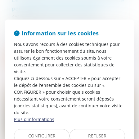
Le contrôle d'un dossier de demande de
permis de construire incomplet
24/09/2020
Un maire a délivré un permis de
construire portant sur l’édification d’un
Information sur les cookies
bâtiment comprenant quatre logements .
Des requérants demandent l’annulation
Nous avons recours à des cookies techniques pour
de cet...
assurer le bon fonctionnement du site, nous
utilisons également des cookies soumis à votre
Lire la suite
consentement pour collecter des statistiques de
visite.
Cliquez ci-dessous sur « ACCEPTER » pour accepter
le dépôt de l'ensemble des cookies ou sur «
CONFIGURER » pour choisir quels cookies
nécessitant votre consentement seront déposés
(cookies statistiques), avant de continuer votre visite
du site.
Plus d'informations
CONFIGURER
REFUSER