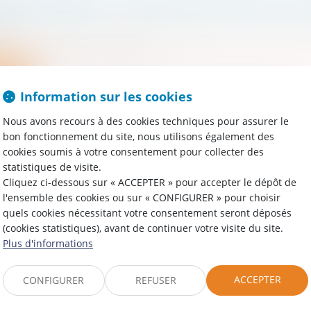
velle obligation en matière de prévention des 
021
anté au travail du 2 août 2021 apporte une précisi
on des risques chimiques...
suite
Information sur les cookies
Nous avons recours à des cookies techniques pour assurer le
bon fonctionnement du site, nous utilisons également des
cookies soumis à votre consentement pour collecter des
’indexation : imprescriptibilité de l’action en ré
statistiques de visite.
n
Cliquez ci-dessous sur « ACCEPTER » pour accepter le dépôt de
021
l'ensemble des cookies ou sur « CONFIGURER » pour choisir
 tendant à voir réputer non écrite la clause d’inde
quels cookies nécessitant votre consentement seront déposés
tion. Seule la stipulation prohibée doit être réputée
(cookies statistiques), avant de continuer votre visite du site.
Plus d'informations
suite
ACCEPTER
CONFIGURER
REFUSER