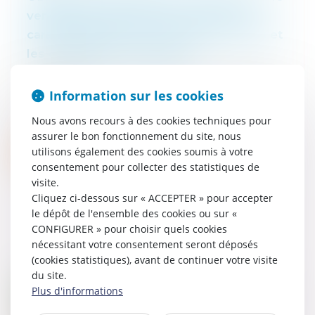
vendeur doit prendre en compte les
caractéristiques des matériaux vendus et
les conditions de transport
17/07/2024
Dans le cadre d’un contrat de vente, le
Information sur les cookies
vendeur professionnel est investi d’une
obligation d’information et de conseil.
Nous avons recours à des cookies techniques pour
Ainsi, en vertu de l’article L.421-3...
assurer le bon fonctionnement du site, nous
utilisons également des cookies soumis à votre
Lire la suite
consentement pour collecter des statistiques de
visite.
Cliquez ci-dessous sur « ACCEPTER » pour accepter
le dépôt de l'ensemble des cookies ou sur «
CONFIGURER » pour choisir quels cookies
nécessitant votre consentement seront déposés
(cookies statistiques), avant de continuer votre visite
du site.
Plus d'informations