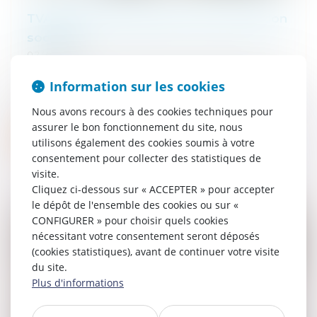
TVA sociale, financement de la protection
sociale
02/06/2025
Lors de son intervention télévisée le 13
Information sur les cookies
mai 2025, le chef de l'État a évoqué la
possibilité de réformer le financement de
Nous avons recours à des cookies techniques pour
la sécurité sociale en le faisant...
assurer le bon fonctionnement du site, nous
Lire la suite
utilisons également des cookies soumis à votre
consentement pour collecter des statistiques de
visite.
Cliquez ci-dessous sur « ACCEPTER » pour accepter
le dépôt de l'ensemble des cookies ou sur «
CONFIGURER » pour choisir quels cookies
nécessitant votre consentement seront déposés
(cookies statistiques), avant de continuer votre visite
du site.
Plus d'informations