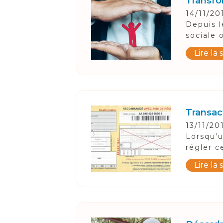
Transfor
14/11/20
Depuis l
sociale 
Lire la 
Transact
13/11/20
Lorsqu’u
régler c
Lire la 