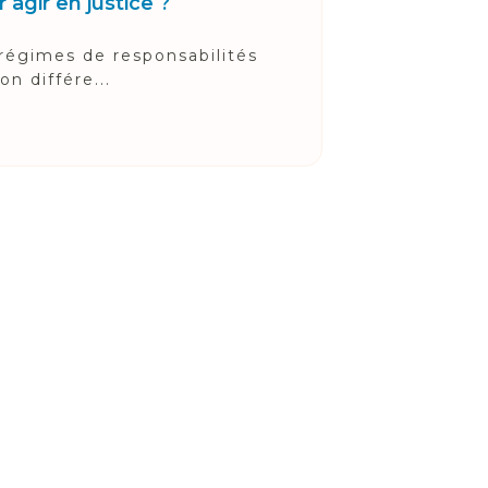
 agir en justice ?
 régimes de responsabilités
n différe...