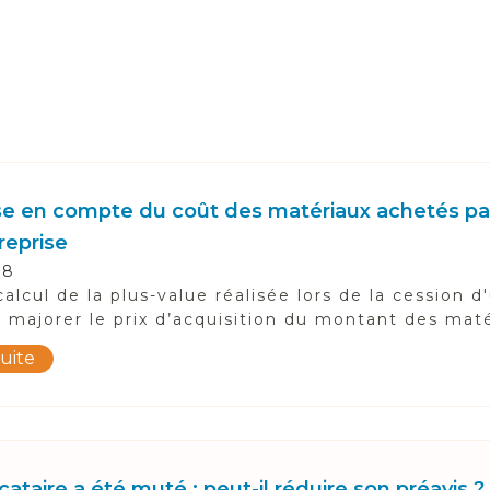
se en compte du coût des matériaux achetés par
reprise
18
calcul de la plus-value réalisée lors de la cession
 majorer le prix d’acquisition du montant des matér
suite
cataire a été muté : peut-il réduire son préavis ?