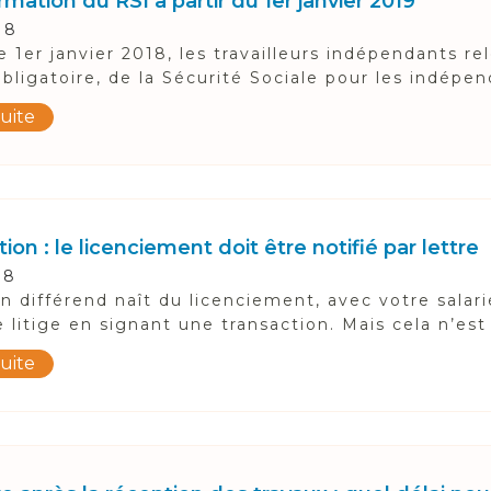
mation du RSI à partir du 1er janvier 2019
18
e 1er janvier 2018, les travailleurs indépendants re
obligatoire, de la Sécurité Sociale pour les indépen
suite
ion : le licenciement doit être notifié par lettre
18
n différend naît du licenciement, avec votre salarié
e litige en signant une transaction. Mais cela n’est 
suite