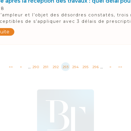
 après la réception des travaux : quel délai pour
18
l’ampleur et l’objet des désordres constatés, trois
ceptibles de s’appliquer avec 3 délais de prescriptio
suite
...
...
<<
<
290
291
292
293
294
295
296
>
>>