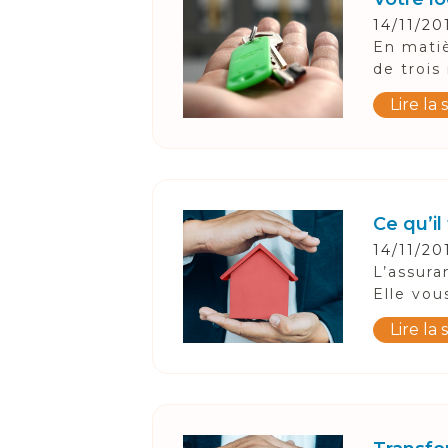
14/11/20
En matiè
de trois
Lire la 
Ce qu’il
14/11/20
L’assura
Elle vou
Lire la 
Suivez-Nous