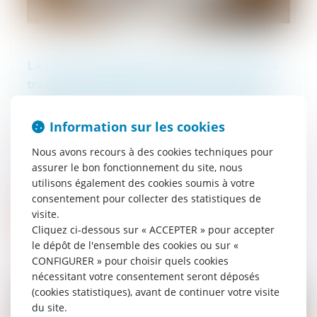
La pompe à chaleur ayant nécessité des
travaux modestes n’est pas un ouvrage
au sens de l’article 1792 du Code civil !
05/09/2025
Information sur les cookies
Depuis quelques années, la Cour de
cassation a opéré un revirement
Nous avons recours à des cookies techniques pour
important concernant les éléments
assurer le bon fonctionnement du site, nous
d’équipement installés sur un ouvrage
utilisons également des cookies soumis à votre
existant...
consentement pour collecter des statistiques de
visite.
Lire la suite
Cliquez ci-dessous sur « ACCEPTER » pour accepter
le dépôt de l'ensemble des cookies ou sur «
CONFIGURER » pour choisir quels cookies
nécessitant votre consentement seront déposés
(cookies statistiques), avant de continuer votre visite
du site.