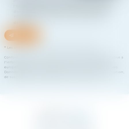
informatiquement par SELARL BENSA & TROIN et
l'hébergeur du présent site dans le cadre de ma
demande et de la relation avec SELARL BENSA &
TROIN et/ou Maître Emma HATRI qui peut en
découler.
Envoyer
* Les champs suivis d'un astérisque sont obligatoires.
Conformément à la loi n°78-17 du 6 janvier 1978 modifiée relative à
l'informatique, aux fichiers et aux libertés, et au règlement
européen 2016/679, dit Règlement Général sur la Protection des
Données (RGPD), vous disposez d'un droit d'accès, de rectification,
de suppression des informations qui vous concernent.