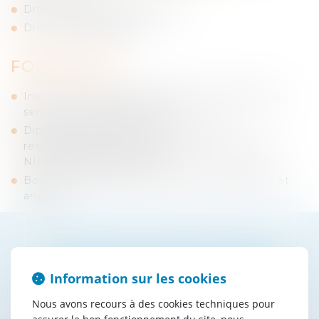
Droit du dommage corporel
Droit des assurances
FORMATION
Inscrite au Barreau de GRASSE, prestation de
serment le 6 janvier 2023
Diplômée du MASTER 2 Droit des
responsabilités et droit privé – Université de
NICE SOPHIA ANTIPOLIS
Bonne connaissance de la langue espagnole et
anglaise
Contacter
Emma
HATRI
Information sur les cookies
Nous avons recours à des cookies techniques pour