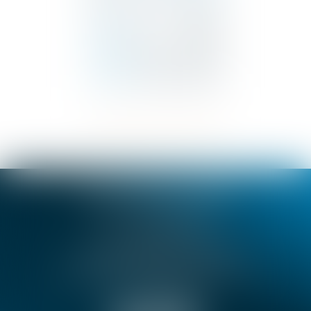
SELARL BENSA & TROIN
18 rue de Dijon, 06000 NICE
Tél :
04 92 07 93 30
Fax : 04 92 07 93 31
SELARL BENSA & TROIN
72 Avenue Pierre Sémard, 06130 GRASSE
Tél :
04 93 36 65 15
Fax : 04 93 36 58 10