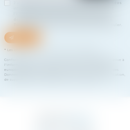
J'accepte que les informations saisies soient traitées
informatiquement par SELARL BENSA & TROIN et
l'hébergeur du présent site dans le cadre de ma
demande et de la relation avec SELARL BENSA &
TROIN et/ou Maître Nicolas MIR qui peut en découler.
Envoyer
* Les champs suivis d'un astérisque sont obligatoires.
Conformément à la loi n°78-17 du 6 janvier 1978 modifiée relative à
l'informatique, aux fichiers et aux libertés, et au règlement
européen 2016/679, dit Règlement Général sur la Protection des
Données (RGPD), vous disposez d'un droit d'accès, de rectification,
de suppression des informations qui vous concernent.