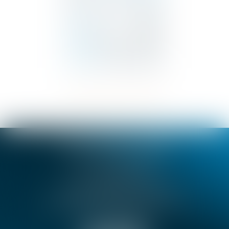
SELARL BENSA & TROIN
18 rue de Dijon, 06000 NICE
Tél :
04 92 07 93 30
Fax : 04 92 07 93 31
SELARL BENSA & TROIN
72 Avenue Pierre Sémard, 06130 GRASSE
Tél :
04 93 36 65 15
Fax : 04 93 36 58 10