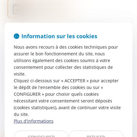
Je prends RDV
en ligne
Nom
Information sur les cookies
Prénom
Nous avons recours à des cookies techniques pour
Adresse e-mail
assurer le bon fonctionnement du site, nous
utilisons également des cookies soumis à votre
consentement pour collecter des statistiques de
Tél
visite.
Cliquez ci-dessous sur « ACCEPTER » pour accepter
Objet
le dépôt de l'ensemble des cookies ou sur «
CONFIGURER » pour choisir quels cookies
nécessitant votre consentement seront déposés
Message
(cookies statistiques), avant de continuer votre visite
du site.
Plus d'informations
Code de vérification