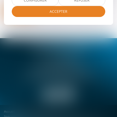
CONFIGURER
REFUSER
Envoyer
ACCEPTER
* Les champs suivis d'un astérisque sont obligatoires.
SELARL BENSA & TROIN
18 rue de Dijon, 06000 NICE
Tél :
04 92 07 93 30
Fax : 04 92 07 93 31
SELARL BENSA & TROIN
72 Avenue Pierre Sémard, 06130 GRASSE
Tél :
04 93 36 65 15
Fax : 04 93 36 58 10
Accueil
Cabinet
Équipe
Actualités
Spécialisations et activités dominantes
Honoraires