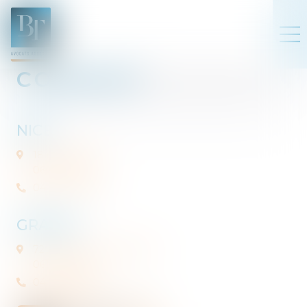
CONTACT
NICE
18 rue de Dijon
06000 Nice
04 92 07 93 30
GRASSE
72 Avenue Pierre Sémard
06130 Grasse
04 93 36 65 15