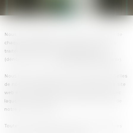
Nous nous engageons à respecter la vie privée de
chaque personne dont nous sommes amenés à
traiter les données à caractère personnel
(dénommées ci-après «
Données personnelles
»).
Nous traitons notamment les Données personnelles
de nos clients, des personnes qui visitent notre site
web et plus globalement de toute personne avec
laquelle nous entrons en contact dans le cadre de
notre activité d'avocat.
Toutes vos Données personnelles sont hébergées