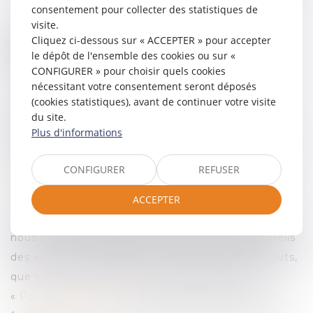
:
consentement pour collecter des statistiques de
visite.
Cliquez ci-dessous sur « ACCEPTER » pour accepter
SELARL BENSA & TROIN
le dépôt de l'ensemble des cookies ou sur «
18 rue de Dijon - 06000 Nice
CONFIGURER » pour choisir quels cookies
nécessitant votre consentement seront déposés
Vous avez également le droit de déposer une
(cookies statistiques), avant de continuer votre visite
du site.
plainte auprès de la Commission Nationale de
Plus d'informations
l’Informatique et des Libertés (
CNIL
), dont le site
Internet peut être consulté à l’adresse suivante
CONFIGURER
REFUSER
:
www.cnil.fr
.
ACCEPTER
Dans le cadre du fonctionnement de notre Site,
nous pouvons déposer des cookies sur les appareils
des visiteurs. Ce dépôt de cookies a différents buts,
que vous pouvez retrouver au sein de notre
«
Politique de cookies
». Ce traitement est alors