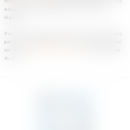
fondé sur votre consentement ou, pour les cookies
exclusivement techniques, sur notre intérêt
légitime.
Pour toute information relative aux cookies utilisés
par notre site Internet, nous vous invitons à cliquer
sur le lien «
Politique de Cookies
», en bas de page
du site.