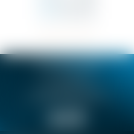
SELARL BENSA & TROIN
18 rue de Dijon, 06000 NICE
Tél :
04 92 07 93 30
Fax : 04 92 07 93 31
SELARL BENSA & TROIN
72 Avenue Pierre Sémard, 06130 GRASSE
Tél :
04 93 36 65 15
Fax : 04 93 36 58 10