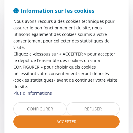
Information sur les cookies
Durée
Nous avons recours à des cookies techniques pour
Cookies
Objectif poursuivi
de
assurer le bon fonctionnement du site, nous
utilisons également des cookies soumis à votre
validité
consentement pour collecter des statistiques de
visite.
Suivre les statistiques
Cliquez ci-dessous sur « ACCEPTER » pour accepter
Google
de visites du site
13 mois
le dépôt de l'ensemble des cookies ou sur «
Analytics
CONFIGURER » pour choisir quels cookies
internet
nécessitant votre consentement seront déposés
(cookies statistiques), avant de continuer votre visite
Suivre les statistiques
du site.
Plus d'informations
Piwik
de visites du site
13 mois
internet
CONFIGURER
REFUSER
ACCEPTER
Ces cookies expirent au bout d’un maximum de 13
mois.