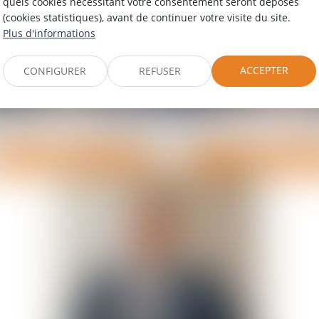
quels cookies nécessitant votre consentement seront déposés
(cookies statistiques), avant de continuer votre visite du site.
Plus d'informations
ACCEPTER
CONFIGURER
REFUSER
R
Carla
STARACE
Contact
Voir le détail
Contact
Voir le