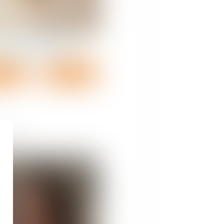
xandra
PAULUS
 détail
Contact