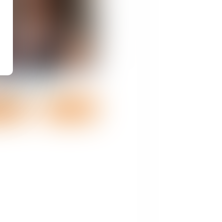
Emma
HATRI
 détail
Contact